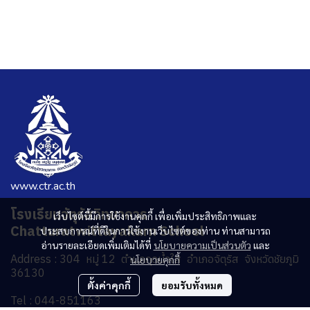
www.ctr.ac.th
โรงเรียนจัตุรัสวิทยาคาร
เว็บไซต์นี้มีการใช้งานคุกกี้ เพื่อเพิ่มประสิทธิภาพและ
Chatturatwittayakarn School
ประสบการณ์ที่ดีในการใช้งานเว็บไซต์ของท่าน ท่านสามารถ
อ่านรายละเอียดเพิ่มเติมได้ที่
นโยบายความเป็นส่วนตัว
และ
Address : 304 หมู่ 12 ตำบลกุดน้ำใส อำเภอจัตุรัส จังหวัดชัยภูมิ
นโยบายคุกกี้
36130
ตั้งค่าคุกกี้
ยอมรับทั้งหมด
Tel : 044-851163