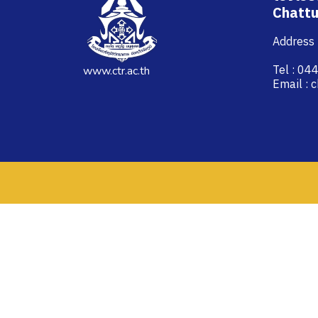
Chattu
Address :
Tel : 0
www.ctr.ac.th
Email : 